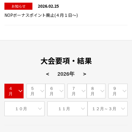
2026.02.25
お知らせ
NOPボーナスポイント廃止(４月１日～)
大会要項・結果
＜
2026年
＞
４
５
６
７
８
９
月
月
月
月
月
月
１０月
１１月
１２月～３月